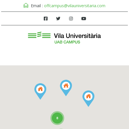
Email :
offcampus@vilauniversitaria.com
Menú
8