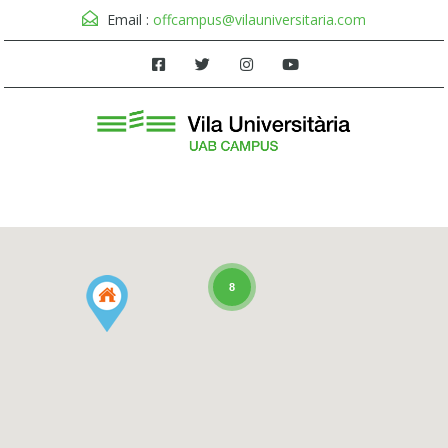
Email :
offcampus@vilauniversitaria.com
Menú
8