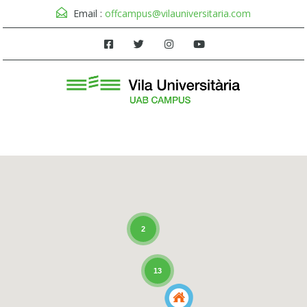
Email :
offcampus@vilauniversitaria.com
Menú
2
13