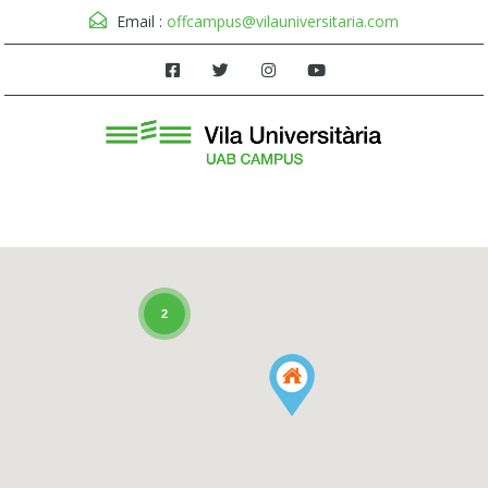
Email :
offcampus@vilauniversitaria.com
Menú
2